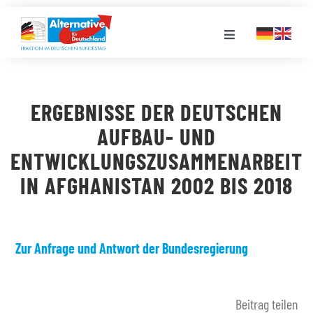
Zum
Inhalt
Toggle
springen
Navigation
FRAKTION
ERGEBNISSE DER DEUTSCHEN
LANDESGRUPPEN
AUFBAU- UND
ENTWICKLUNGSZUSAMMENARBEIT
VERANSTALTUNGEN
IN AFGHANISTAN 2002 BIS 2018
PRESSE
Zur Anfrage und Antwort der Bundesregierung
STELLENPORTAL
Beitrag teilen
MEDIATHEK