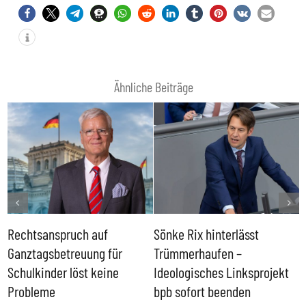
Ähnliche Beiträge
Rechtsanspruch auf
Sönke Rix hinterlässt
M
Ganztagsbetreuung für
Trümmerhaufen –
e
Schulkinder löst keine
Ideologisches Linksprojekt
Probleme
bpb sofort beenden