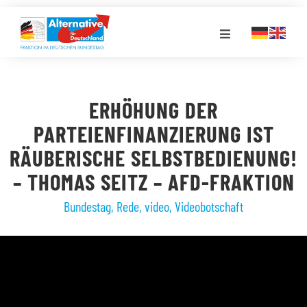
Zum
Inhalt
Toggle
springen
Navigation
FRAKTION
ERHÖHUNG DER
LANDESGRUPPEN
PARTEIENFINANZIERUNG IST
RÄUBERISCHE SELBSTBEDIENUNG!
VERANSTALTUNGEN
– THOMAS SEITZ – AFD-FRAKTION
Bundestag
,
Rede
,
video
,
Videobotschaft
PRESSE
STELLENPORTAL
MEDIATHEK