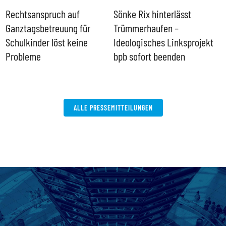
Rechtsanspruch auf
Sönke Rix hinterlässt
M
Ganztagsbetreuung für
Trümmerhaufen –
e
Schulkinder löst keine
Ideologisches Linksprojekt
Probleme
bpb sofort beenden
ALLE PRESSEMITTEILUNGEN