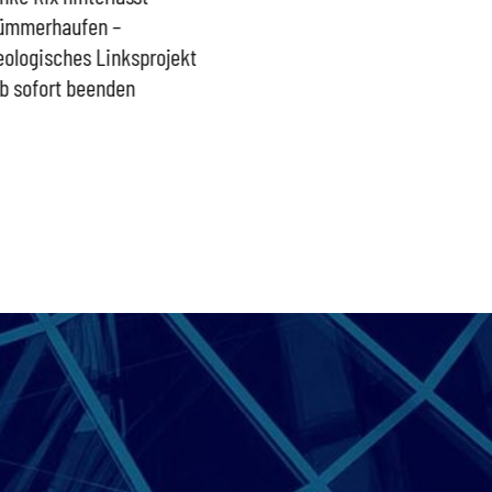
ümmerhaufen –
sind ein intransparenter
kommt d
eologisches Linksprojekt
Blindflug
b sofort beenden