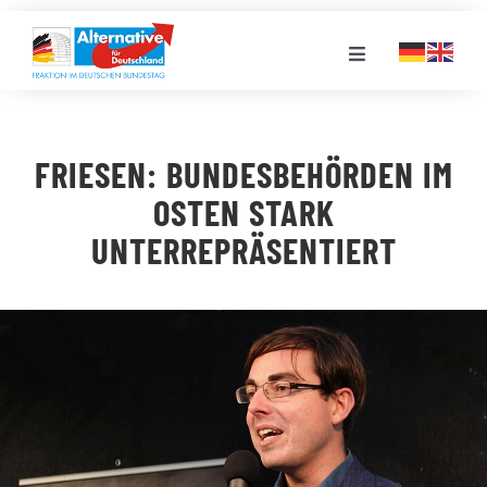
Zum
Inhalt
Toggle
springen
Navigation
FRAKTION
FRIESEN: BUNDESBEHÖRDEN IM
LANDESGRUPPEN
OSTEN STARK
UNTERREPRÄSENTIERT
VERANSTALTUNGEN
PRESSE
STELLENPORTAL
MEDIATHEK