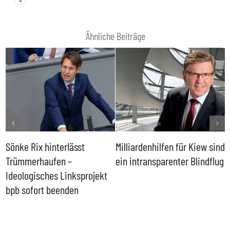
Ähnliche Beiträge
Sönke Rix hinterlässt
Milliardenhilfen für Kiew sind
D
Trümmerhaufen –
ein intransparenter Blindflug
k
Ideologisches Linksprojekt
bpb sofort beenden