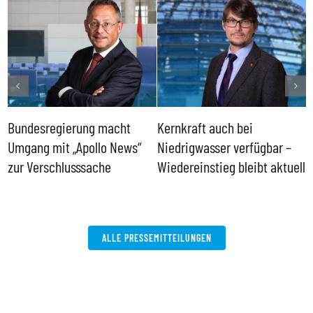
Bundesregierung macht
Kernkraft auch bei
H
Umgang mit „Apollo News“
Niedrigwasser verfügbar –
G
zur Verschlusssache
Wiedereinstieg bleibt aktuell
B
V
W
ALLE PRESSEMITTEILUNGEN