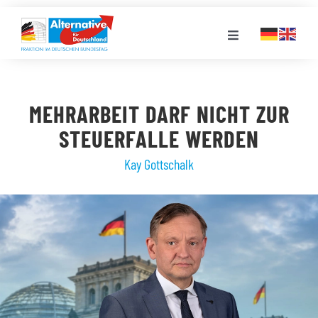
Zum
Inhalt
Toggle
springen
Navigation
FRAKTION
MEHRARBEIT DARF NICHT ZUR
LANDESGRUPPEN
STEUERFALLE WERDEN
Kay Gottschalk
VERANSTALTUNGEN
PRESSE
STELLENPORTAL
MEDIATHEK