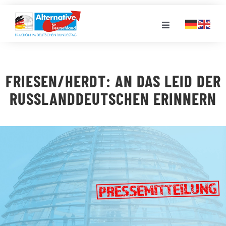
Zum
Inhalt
Toggle
springen
Navigation
FRAKTION
FRIESEN/HERDT: AN DAS LEID DER
LANDESGRUPPEN
RUSSLANDDEUTSCHEN ERINNERN
VERANSTALTUNGEN
PRESSE
STELLENPORTAL
MEDIATHEK