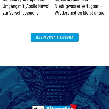
Umgang mit „Apollo News“
Niedrigwasser verfügbar –
G
zur Verschlusssache
Wiedereinstieg bleibt aktuell
B
V
W
ALLE PRESSEMITTEILUNGEN