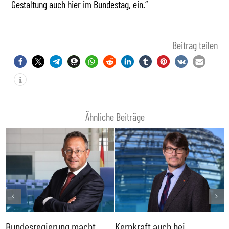
Gestaltung auch hier im Bundestag, ein.“
Beitrag teilen
Ähnliche Beiträge
Bundesregierung macht
Kernkraft auch bei
H