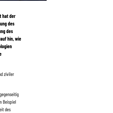
t hat der
zung des
ung des
auf hin, wie
logien
e
d ziviler
gegenseitig
m Beispiel
eit des