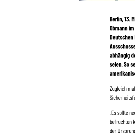
Berlin, 13.
Obmann im 
Deutschen B
Ausschusses
abhängig d
seien. So s
amerikanisc
Zugleich mah
Sicherheitsf
„Es sollte n
befruchten k
der Ursprung