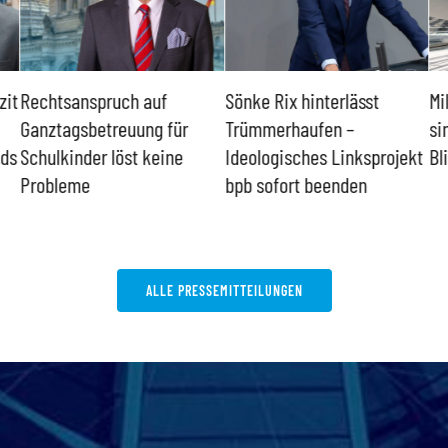
zit
Rechtsanspruch auf
Sönke Rix hinterlässt
Mi
Ganztagsbetreuung für
Trümmerhaufen –
si
nds
Schulkinder löst keine
Ideologisches Linksprojekt
Bl
Probleme
bpb sofort beenden
ALLE PRESSEMITTEILUNGEN