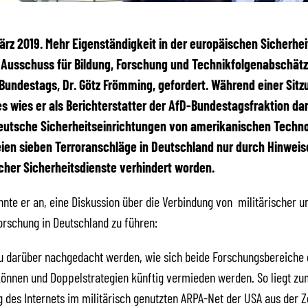
 März 2019. Mehr Eigenständigkeit in der europäischen Sicherhei
Ausschuss für Bildung, Forschung und Technikfolgenabschät
undestags, Dr. Götz Frömming, gefordert. Während einer Sitz
 wies er als Berichterstatter der AfD-Bundestagsfraktion dar
eutsche Sicherheitseinrichtungen von amerikanischen Techno
eien sieben Terroranschläge in Deutschland nur durch Hinweis
her Sicherheitsdienste verhindert worden.
nte er an, eine Diskussion über die Verbindung von militärischer un
orschung in Deutschland zu führen:
eu darüber nachgedacht werden, wie sich beide Forschungsbereiche 
önnen und Doppelstrategien künftig vermieden werden. So liegt zu
 des Internets im militärisch genutzten ARPA-Net der USA aus der Z