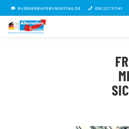
Zum
BUERGER@AFDBUNDESTAG.DE
030 227 57141
Inhalt
springen
FR
M
SI