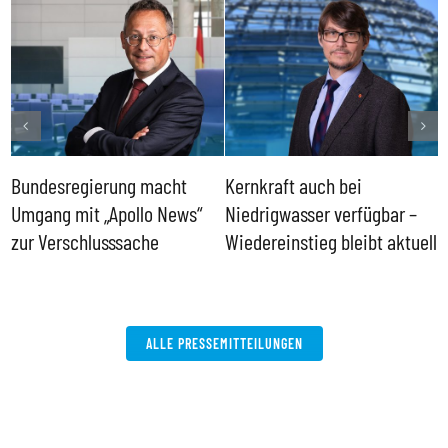
Bundesregierung macht
Kernkraft auch bei
H
Umgang mit „Apollo News“
Niedrigwasser verfügbar –
G
zur Verschlusssache
Wiedereinstieg bleibt aktuell
B
V
W
ALLE PRESSEMITTEILUNGEN