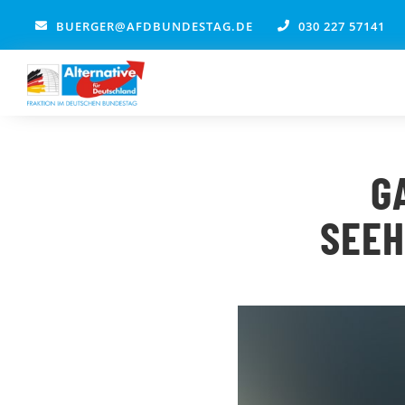
Zum
BUERGER@AFDBUNDESTAG.DE
030 227 57141
Inhalt
springen
G
SEEH