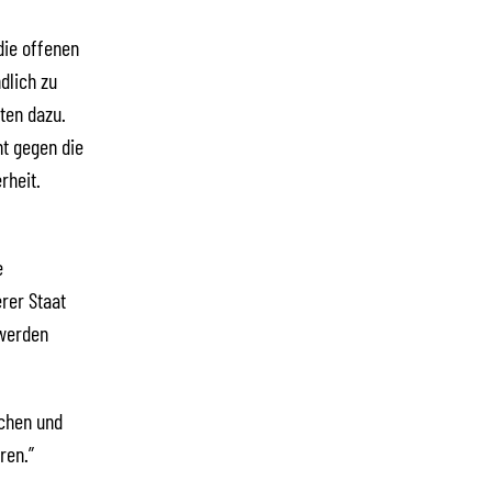
die offenen
dlich zu
iten dazu.
ht gegen die
rheit.
e
erer Staat
 werden
ichen und
ren.”