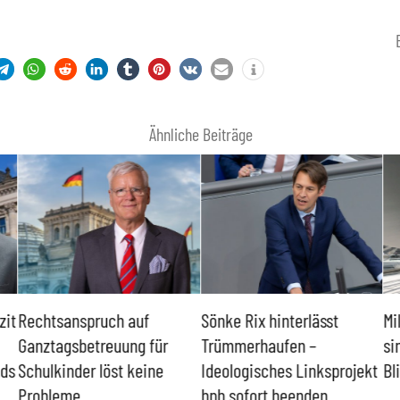
Ähnliche Beiträge
zit
Rechtsanspruch auf
Sönke Rix hinterlässt
Mi
Ganztagsbetreuung für
Trümmerhaufen –
si
nds
Schulkinder löst keine
Ideologisches Linksprojekt
Bl
Probleme
bpb sofort beenden