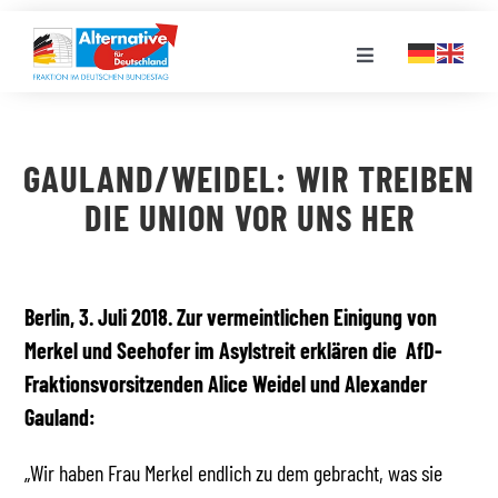
Zum
Inhalt
Toggle
springen
Navigation
FRAKTION
GAULAND/WEIDEL: WIR TREIBEN
LANDESGRUPPEN
DIE UNION VOR UNS HER
VERANSTALTUNGEN
Berlin, 3. Juli 2018. Zur vermeintlichen Einigung von
Merkel und Seehofer im Asylstreit erklären die AfD-
PRESSE
Fraktionsvorsitzenden Alice Weidel und Alexander
Gauland:
STELLENPORTAL
„Wir haben Frau Merkel endlich zu dem gebracht, was sie
MEDIATHEK