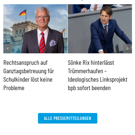
Rechtsanspruch auf
Sönke Rix hinterlässt
M
Ganztagsbetreuung für
Trümmerhaufen –
e
Schulkinder löst keine
Ideologisches Linksprojekt
Probleme
bpb sofort beenden
ALLE PRESSEMITTEILUNGEN