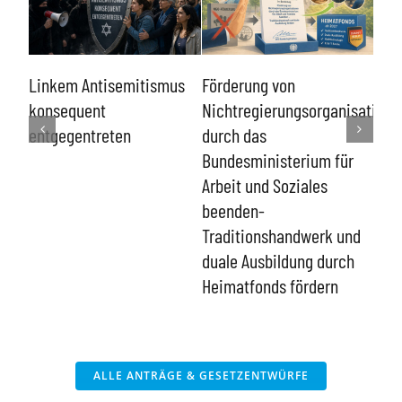
Sch
Linkem Antisemitismus
Förderung von
von
en-
konsequent
Nichtregierungsorganisatione
und
r
entgegentreten
durch das
Eing
Bundesministerium für
Ver
 der
Arbeit und Soziales
Men
beenden-
Traditionshandwerk und
duale Ausbildung durch
Heimatfonds fördern
ALLE ANTRÄGE & GESETZENTWÜRFE