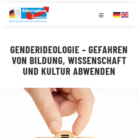
Zum
Inhalt
Toggle
springen
Navigation
FRAKTION
GENDERIDEOLOGIE – GEFAHREN
LANDESGRUPPEN
VON BILDUNG, WISSENSCHAFT
UND KULTUR ABWENDEN
VERANSTALTUNGEN
PRESSE
STELLENPORTAL
MEDIATHEK