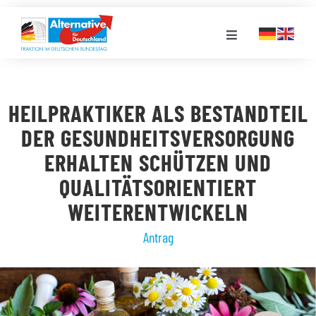
Zum
Inhalt
Toggle
springen
Navigation
FRAKTION
HEILPRAKTIKER ALS BESTANDTEIL
LANDESGRUPPEN
DER GESUNDHEITSVERSORGUNG
ERHALTEN SCHÜTZEN UND
VERANSTALTUNGEN
QUALITÄTSORIENTIERT
WEITERENTWICKELN
PRESSE
Antrag
STELLENPORTAL
MEDIATHEK