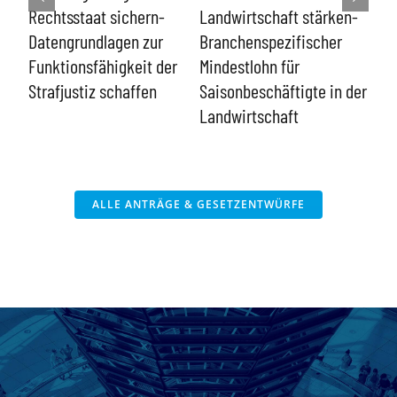
kon
Rechtsstaat sichern-
Landwirtschaft stärken-
ent
n
Datengrundlagen zur
Branchenspezifischer
Funktionsfähigkeit der
Mindestlohn für
Strafjustiz schaffen
Saisonbeschäftigte in der
Landwirtschaft
ALLE ANTRÄGE & GESETZENTWÜRFE