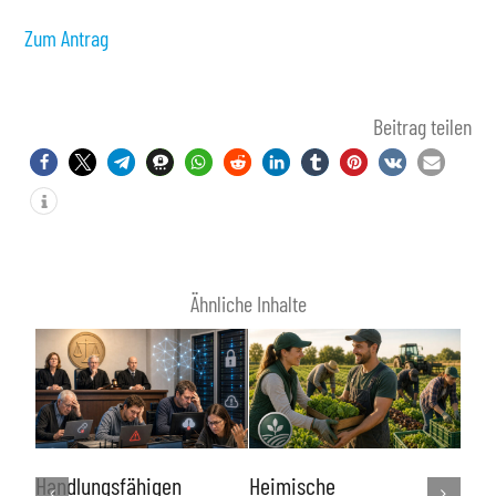
Zum Antrag
Beitrag teilen
Ähnliche Inhalte
Lin
e
Handlungsfähigen
Heimische