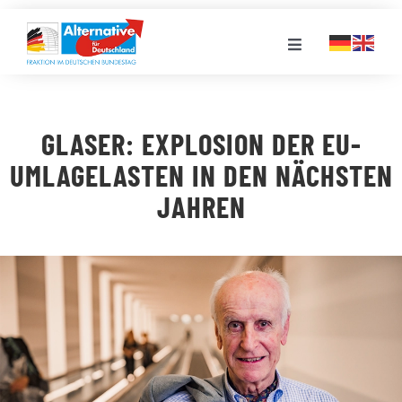
Zum
Inhalt
Toggle
springen
Navigation
FRAKTION
GLASER: EXPLOSION DER EU-
LANDESGRUPPEN
UMLAGELASTEN IN DEN NÄCHSTEN
JAHREN
VERANSTALTUNGEN
PRESSE
STELLENPORTAL
MEDIATHEK