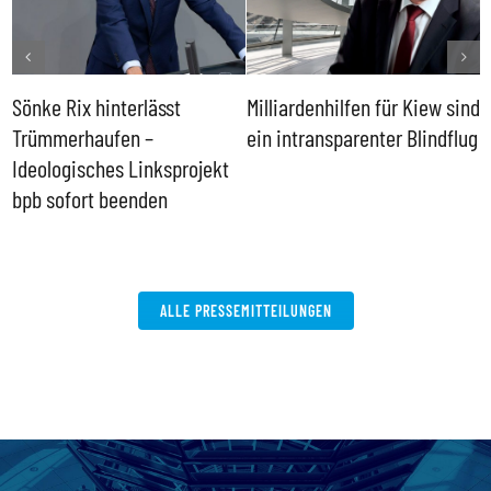
Sönke Rix hinterlässt
Milliardenhilfen für Kiew sind
D
Trümmerhaufen –
ein intransparenter Blindflug
k
Ideologisches Linksprojekt
bpb sofort beenden
ALLE PRESSEMITTEILUNGEN