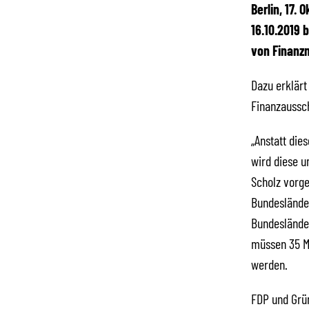
Berlin, 17.
16.10.2019 
von Finanzm
Dazu erklär
Finanzaussc
„Anstatt die
wird diese u
Scholz vorg
Bundeslände
Bundeslände
müssen 35 M
werden.
FDP und Grün