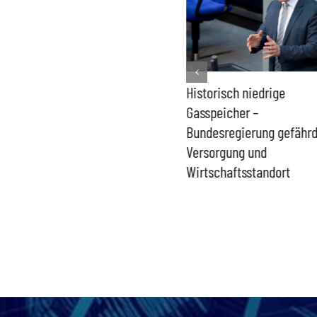
Kernkraft auch bei
Historisch niedrige
Niedrigwasser verfügbar –
Gasspeicher –
Wiedereinstieg bleibt
Bundesregierung gefähr
aktuell
Versorgung und
Wirtschaftsstandort