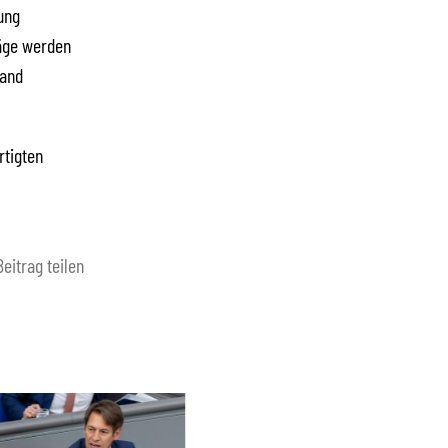
ung
räge werden
tand
rtigten
Beitrag teilen