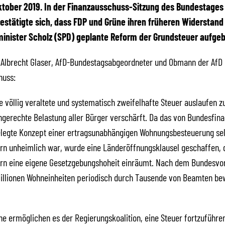
 Oktober 2019. In der Finanzausschuss-Sitzung des Bundestage
bestätigte sich, dass FDP und Grüne ihren früheren Widerstand
inister Scholz (SPD) geplante Reform der Grundsteuer aufgeb
t Albrecht Glaser, AfD-Bundestagsabgeordneter und Obmann der AfD
huss:
se völlig veraltete und systematisch zweifelhafte Steuer auslaufen z
ngerechte Belastung aller Bürger verschärft. Da das von Bundesfin
elegte Konzept einer ertragsunabhängigen Wohnungsbesteuerung sel
rn unheimlich war, wurde eine Länderöffnungsklausel geschaffen, 
rn eine eigene Gesetzgebungshoheit einräumt. Nach dem Bundesvo
illionen Wohneinheiten periodisch durch Tausende von Beamten be
e ermöglichen es der Regierungskoalition, eine Steuer fortzuführe