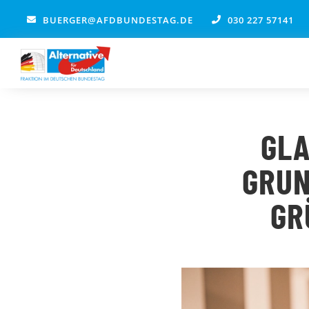
Zum
BUERGER@AFDBUNDESTAG.DE
030 227 57141
Inhalt
springen
GLA
GRUN
GR