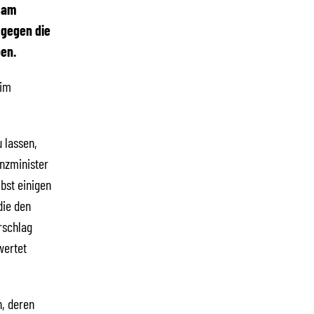
s am
 gegen die
en.
 im
u lassen,
anzminister
bst einigen
die den
rschlag
wertet
n, deren