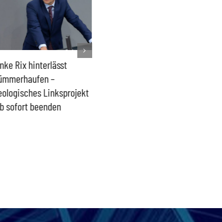
nke Rix hinterlässt
Milliardenhilfen für Kiew
Der Üb
ümmerhaufen –
sind ein intransparenter
kommt d
eologisches Linksprojekt
Blindflug
b sofort beenden