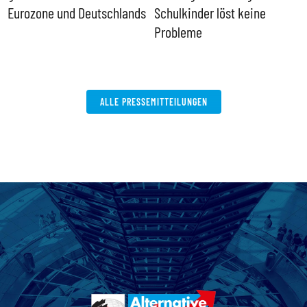
Eurozone und Deutschlands
Schulkinder löst keine
I
Probleme
b
ALLE PRESSEMITTEILUNGEN