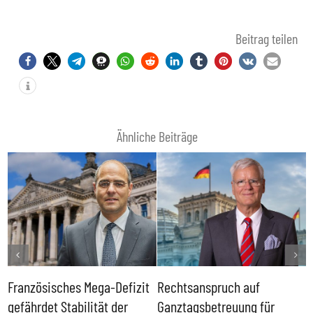
Beitrag teilen
Ähnliche Beiträge
Französisches Mega-Defizit
Rechtsanspruch auf
S
gefährdet Stabilität der
Ganztagsbetreuung für
T