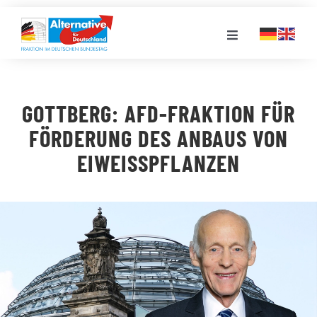
Zum
Inhalt
Toggle
springen
Navigation
FRAKTION
GOTTBERG: AFD-FRAKTION FÜR
LANDESGRUPPEN
FÖRDERUNG DES ANBAUS VON
EIWEISSPFLANZEN
VERANSTALTUNGEN
PRESSE
STELLENPORTAL
MEDIATHEK