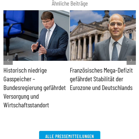
Ähnliche Beiträge
Historisch niedrige
Französisches Mega-Defizit
R
Gasspeicher –
gefährdet Stabilität der
G
ll
Bundesregierung gefährdet
Eurozone und Deutschlands
S
Versorgung und
P
Wirtschaftsstandort
ALLE PRESSEMITTEILUNGEN