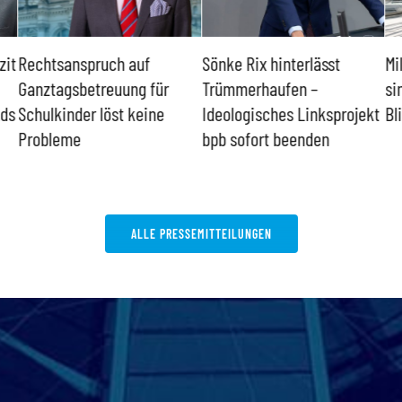
uf
Sönke Rix hinterlässt
Milliardenhilfen für Kie
 für
Trümmerhaufen –
sind ein intransparente
eine
Ideologisches Linksprojekt
Blindflug
bpb sofort beenden
ALLE PRESSEMITTEILUNGEN