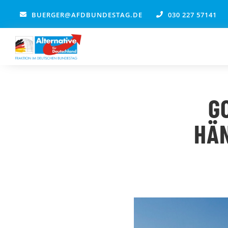
Zum
BUERGER@AFDBUNDESTAG.DE
030 227 57141
Inhalt
springen
G
HÄ