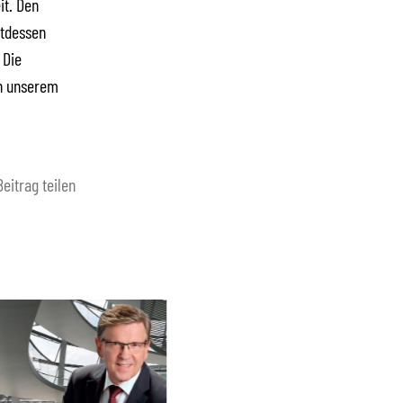
it. Den
ttdessen
 Die
in unserem
Beitrag teilen