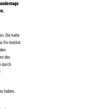
Bundestags
en.
n. Die kalte
 Ifo-Institut
 den
en des
n durch
e
zu haben,