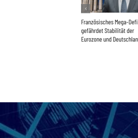
edrige
Französisches Mega-Defizit
Rechtsanspruch a
–
gefährdet Stabilität der
Ganztagsbetreuung
ung gefährdet
Eurozone und Deutschlands
Schulkinder löst k
nd
Probleme
tandort