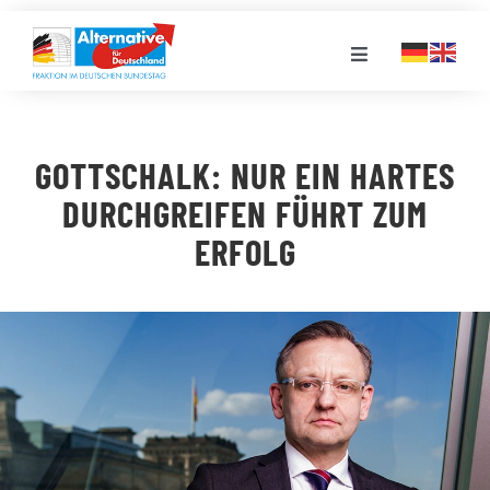
Zum
Inhalt
Toggle
springen
Navigation
FRAKTION
GOTTSCHALK: NUR EIN HARTES
LANDESGRUPPEN
DURCHGREIFEN FÜHRT ZUM
ERFOLG
VERANSTALTUNGEN
PRESSE
STELLENPORTAL
MEDIATHEK