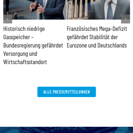
Historisch niedrige
Französisches Mega-Defizit
R
Gasspeicher –
gefährdet Stabilität der
G
ll
Bundesregierung gefährdet
Eurozone und Deutschlands
S
Versorgung und
P
Wirtschaftsstandort
ALLE PRESSEMITTEILUNGEN