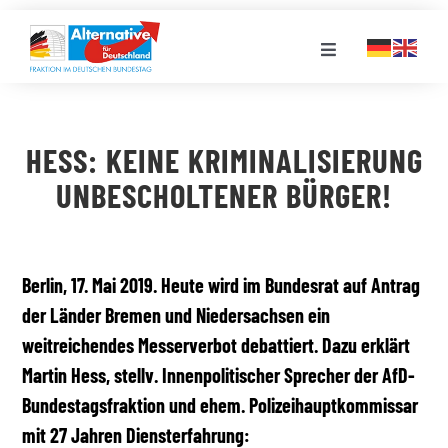
Zum
Inhalt
Toggle
springen
Navigation
FRAKTION
HESS: KEINE KRIMINALISIERUNG
LANDESGRUPPEN
UNBESCHOLTENER BÜRGER!
VERANSTALTUNGEN
Berlin, 17. Mai 2019. Heute wird im Bundesrat auf Antrag
der Länder Bremen und Niedersachsen ein
PRESSE
weitreichendes Messerverbot debattiert. Dazu erklärt
Martin Hess, stellv. Innenpolitischer Sprecher der AfD-
STELLENPORTAL
Bundestagsfraktion und ehem. Polizeihauptkommissar
mit 27 Jahren Diensterfahrung:
MEDIATHEK