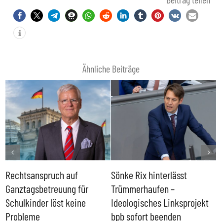
Ähnliche Beiträge
Rechtsanspruch auf
Sönke Rix hinterlässt
M
Ganztagsbetreuung für
Trümmerhaufen –
e
Schulkinder löst keine
Ideologisches Linksprojekt
Probleme
bpb sofort beenden