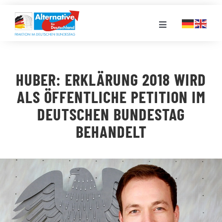
Zum
Inhalt
Toggle
springen
Navigation
FRAKTION
HUBER: ERKLÄRUNG 2018 WIRD
LANDESGRUPPEN
ALS ÖFFENTLICHE PETITION IM
DEUTSCHEN BUNDESTAG
VERANSTALTUNGEN
BEHANDELT
PRESSE
STELLENPORTAL
MEDIATHEK