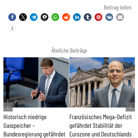
Beitrag teilen
Ähnliche Beiträge
Historisch niedrige
Französisches Mega-Defizit
R
Gasspeicher –
gefährdet Stabilität der
G
ll
Bundesregierung gefährdet
Eurozone und Deutschlands
S