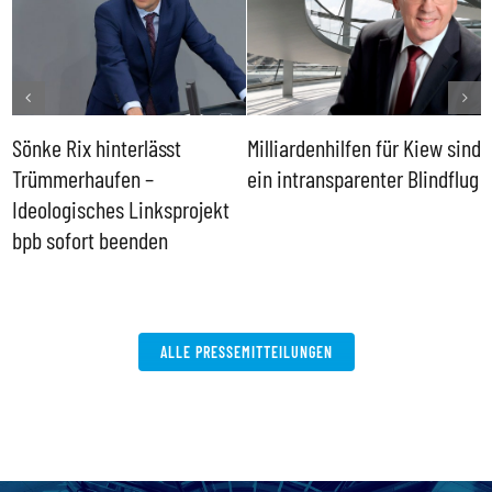
Sönke Rix hinterlässt
Milliardenhilfen für Kiew sind
D
Trümmerhaufen –
ein intransparenter Blindflug
k
Ideologisches Linksprojekt
bpb sofort beenden
ALLE PRESSEMITTEILUNGEN