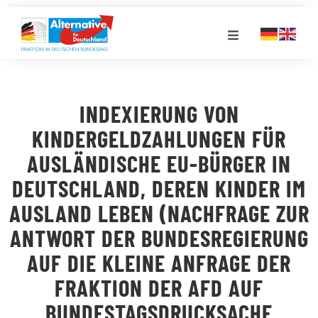
Zum
Inhalt
Toggle
springen
Navigation
FRAKTION
INDEXIERUNG VON
LANDESGRUPPEN
KINDERGELDZAHLUNGEN FÜR
AUSLÄNDISCHE EU-BÜRGER IN
VERANSTALTUNGEN
DEUTSCHLAND, DEREN KINDER IM
AUSLAND LEBEN (NACHFRAGE ZUR
PRESSE
ANTWORT DER BUNDESREGIERUNG
AUF DIE KLEINE ANFRAGE DER
STELLENPORTAL
FRAKTION DER AFD AUF
BUNDESTAGSDRUCKSACHE
MEDIATHEK