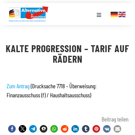
Zum
Inhalt
Toggle
springen
Navigation
FRAKTION
KALTE PROGRESSION – TARIF AUF
LANDESGRUPPEN
RÄDERN
VERANSTALTUNGEN
Zum Antrag
(Drucksache 7718 – Überweisung:
Finanzausschuss (f) / Haushaltsausschuss)
PRESSE
STELLENPORTAL
Beitrag teilen
MEDIATHEK