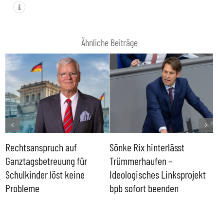
Ähnliche Beiträge
Rechtsanspruch auf
Sönke Rix hinterlässt
M
Ganztagsbetreuung für
Trümmerhaufen –
e
Schulkinder löst keine
Ideologisches Linksprojekt
Probleme
bpb sofort beenden