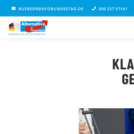
Zum
BUERGER@AFDBUNDESTAG.DE
030 227 57141
Inhalt
springen
KLA
E