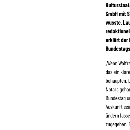
Kulturstaat
GmbH mit Si
wusste. Lau
redaktionel
erklärt der
Bundestags
„Wenn Wolfra
das ein klar
behaupten, b
Notars gehan
Bundestag un
Auskunft sei
ändern lasse
zugegeben. D