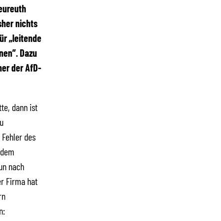
eureuth
sher nichts
ür „leitende
nen”. Dazu
her der AfD-
te, dann ist
zu
 Fehler des
r dem
un nach
r Firma hat
rn
n: