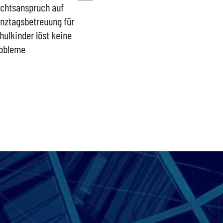
chtsanspruch auf
Sönke Rix hinterlässt
Milliar
nztagsbetreuung für
Trümmerhaufen –
sind ei
hulkinder löst keine
Ideologisches Linksprojekt
Blindfl
obleme
bpb sofort beenden