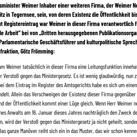
sminister Weimer Inhaber einer weiteren Firma, der Weimer N
tz in Tegernsee, sein, von deren Existenz die Öffentlichkeit bi
t Registereintrag war Weimer in dieser Firma verantwortlich f
le Arbeit” bei von „Dritten herausgegebenen Publikationsorga
 Parlamentarische Geschäftsführer und kulturpolitische Sprec
fraktion, Götz Frömming:
m Weimer tatsächlich in dieser Firma eine Leitungsfunktion innehat
er Verstoß gegen das Ministergesetz. Es ist wenig glaubwürdig, nun 
ei dem Eintrag im Register des Amtsgerichts habe es sich um einen
delt. Allein das Verschweigen der Existenz dieser Firma gegenübe
d der Öffentlichkeit kommt einer Lüge gleich. Wenn Herr Weimer n
nes Anwalts am 16. Januar dieses Jahres nachträglich den Zweck de
n, wird der Verstoß gegen das Ministergesetz ja nicht geheilt, sonde
as ganze Manöver reiht sich ein in das Muster, das wir schon kenne