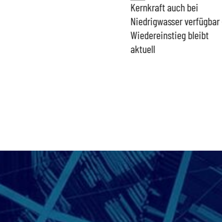
Bundesregierung macht
Kernkraft auch bei
Umgang mit „Apollo News“
Niedrigwasser verfügbar 
zur Verschlusssache
Wiedereinstieg bleibt
aktuell