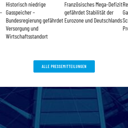
Historisch niedrige
Französisches Mega-Defizit
Re
–
Gasspeicher –
gefährdet Stabilität der
Ga
Bundesregierung gefährdet
Eurozone und Deutschlands
Sc
Versorgung und
Pr
Wirtschaftsstandort
ALLE PRESSEMITTEILUNGEN