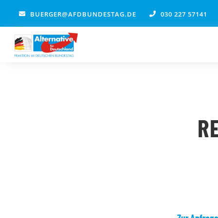
Zum
BUERGER@AFDBUNDESTAG.DE
030 227 57141
Inhalt
springen
R