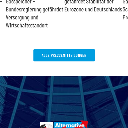
–
Gasspeicher –
gefährdet Stabilität der
Ga
Bundesregierung gefährdet
Eurozone und Deutschlands
Sc
Versorgung und
Pr
Wirtschaftsstandort
ALLE PRESSEMITTEILUNGEN