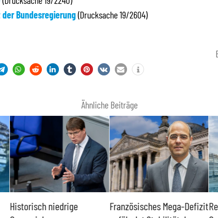
e
(Drucksache 19/2240)
t der Bundesregierung
(Drucksache 19/2604)
Ähnliche Beiträge
Historisch niedrige
Französisches Mega-Defizit
Re