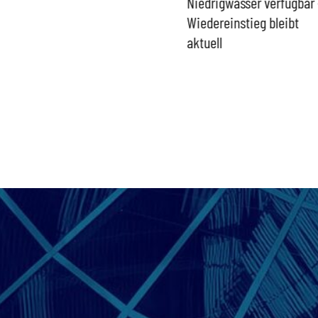
Umgang mit „Apollo News“
Niedrigwasser verfügbar 
zur Verschlusssache
Wiedereinstieg bleibt
aktuell