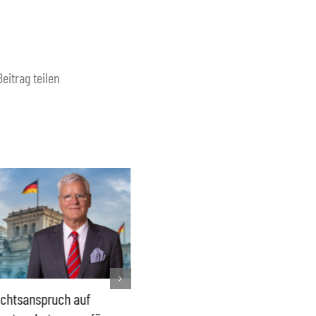
Beitrag teilen
chtsanspruch auf
Sönke Rix hinterlässt
Milliar