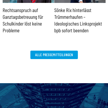
Rechtsanspruch auf
Sönke Rix hinterlässt
M
Ganztagsbetreuung für
Trümmerhaufen –
e
Schulkinder löst keine
Ideologisches Linksprojekt
Probleme
bpb sofort beenden
ALLE PRESSEMITTEILUNGEN