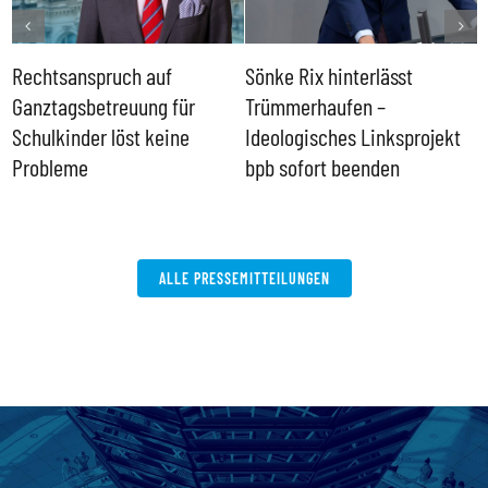
Rechtsanspruch auf
Sönke Rix hinterlässt
M
Ganztagsbetreuung für
Trümmerhaufen –
e
Schulkinder löst keine
Ideologisches Linksprojekt
Probleme
bpb sofort beenden
ALLE PRESSEMITTEILUNGEN