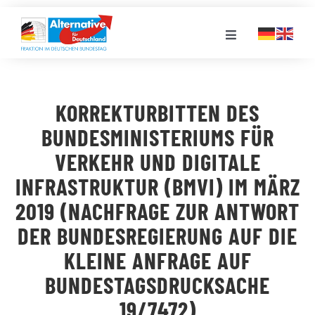
Zum
Inhalt
Toggle
springen
Navigation
FRAKTION
KORREKTURBITTEN DES
LANDESGRUPPEN
BUNDESMINISTERIUMS FÜR
VERKEHR UND DIGITALE
VERANSTALTUNGEN
INFRASTRUKTUR (BMVI) IM MÄRZ
2019 (NACHFRAGE ZUR ANTWORT
PRESSE
DER BUNDESREGIERUNG AUF DIE
KLEINE ANFRAGE AUF
STELLENPORTAL
BUNDESTAGSDRUCKSACHE
19/7472)
MEDIATHEK