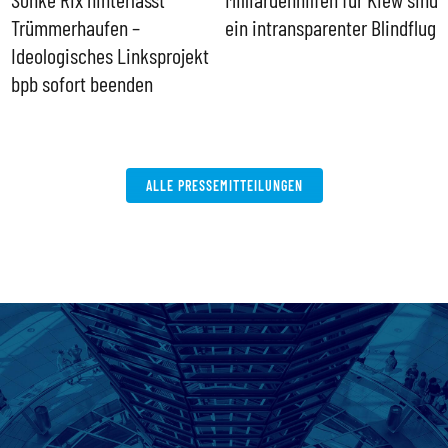
Trümmerhaufen –
ein intransparenter Blindflug
k
Ideologisches Linksprojekt
bpb sofort beenden
ALLE PRESSEMITTEILUNGEN