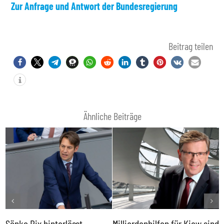
Zur Anfrage und Antwort der Bundesregierung
Beitrag teilen
Ähnliche Beiträge
Sönke Rix hinterlässt
Milliardenhilfen für Kiew sind
D