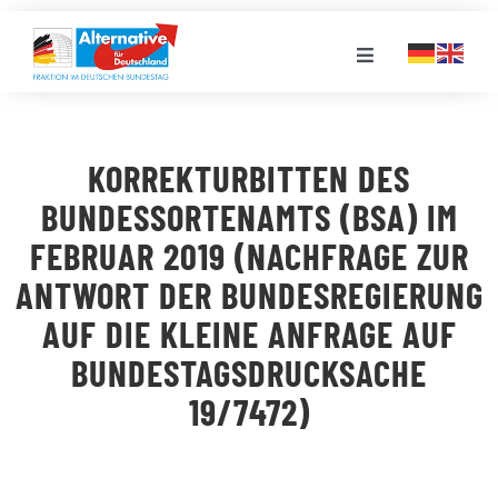
Zum
Inhalt
Toggle
springen
Navigation
FRAKTION
KORREKTURBITTEN DES
LANDESGRUPPEN
BUNDESSORTENAMTS (BSA) IM
FEBRUAR 2019 (NACHFRAGE ZUR
VERANSTALTUNGEN
ANTWORT DER BUNDESREGIERUNG
AUF DIE KLEINE ANFRAGE AUF
PRESSE
BUNDESTAGSDRUCKSACHE
19/7472)
STELLENPORTAL
MEDIATHEK