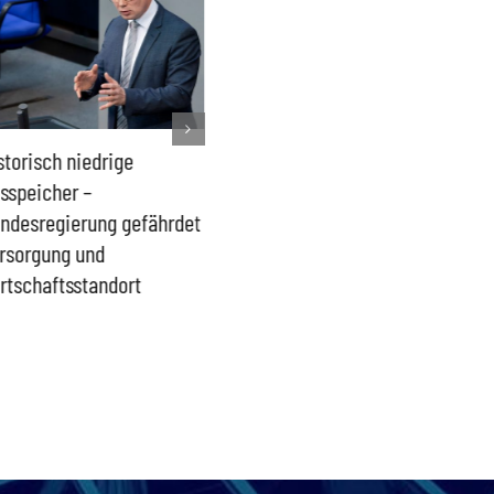
storisch niedrige
Französisches Mega-Defizit
Rechts
sspeicher –
gefährdet Stabilität der
Ganztag
ndesregierung gefährdet
Eurozone und Deutschlands
Schulki
rsorgung und
Proble
rtschaftsstandort