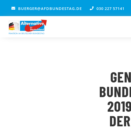
Zum
BUERGER@AFDBUNDESTAG.DE
030 227 57141
Inhalt
springen
GEN
BUNDE
201
DER