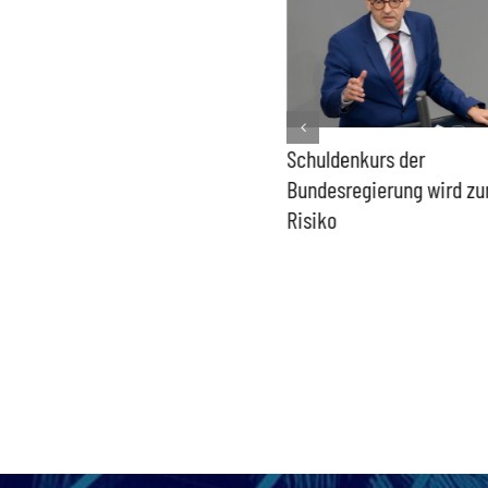
PFAS-freie Windräder lösen
Schuldenkurs der
die Probleme der Windkraft
Bundesregierung wird z
nicht
Risiko