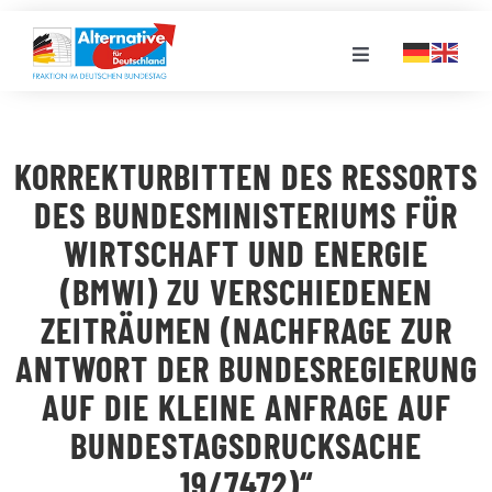
Zum
Inhalt
Toggle
springen
Navigation
FRAKTION
KORREKTURBITTEN DES RESSORTS
LANDESGRUPPEN
DES BUNDESMINISTERIUMS FÜR
WIRTSCHAFT UND ENERGIE
VERANSTALTUNGEN
(BMWI) ZU VERSCHIEDENEN
ZEITRÄUMEN (NACHFRAGE ZUR
PRESSE
ANTWORT DER BUNDESREGIERUNG
AUF DIE KLEINE ANFRAGE AUF
STELLENPORTAL
BUNDESTAGSDRUCKSACHE
19/7472)“
MEDIATHEK