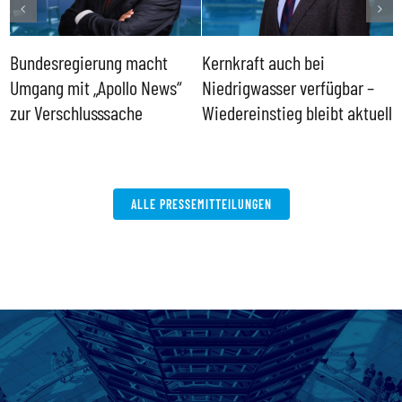
Bundesregierung macht
Kernkraft auch bei
H
Umgang mit „Apollo News“
Niedrigwasser verfügbar –
G
zur Verschlusssache
Wiedereinstieg bleibt aktuell
B
V
W
ALLE PRESSEMITTEILUNGEN