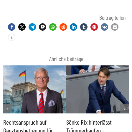
Beitrag teilen
Ähnliche Beiträge
Rechtsanspruch auf
Sönke Rix hinterlässt
M
Ganztagsbetreuung für
Trümmerhaufen –
e