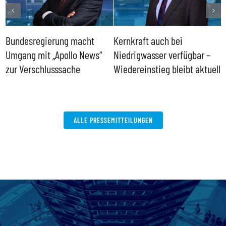
Bundesregierung macht
Kernkraft auch bei
H
Umgang mit „Apollo News“
Niedrigwasser verfügbar –
G
zur Verschlusssache
Wiedereinstieg bleibt aktuell
B
V
W
ALLE PRESSEMITTEILUNGEN