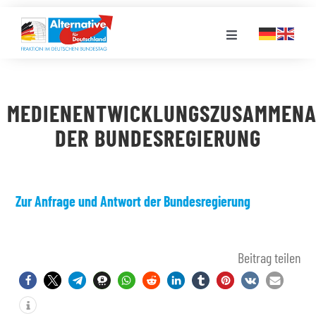
Zum
Inhalt
Toggle
springen
Navigation
FRAKTION
MEDIENENTWICKLUNGSZUSAMMENA
LANDESGRUPPEN
DER BUNDESREGIERUNG
VERANSTALTUNGEN
Zur Anfrage und Antwort der Bundesregierung
PRESSE
Beitrag teilen
STELLENPORTAL
MEDIATHEK