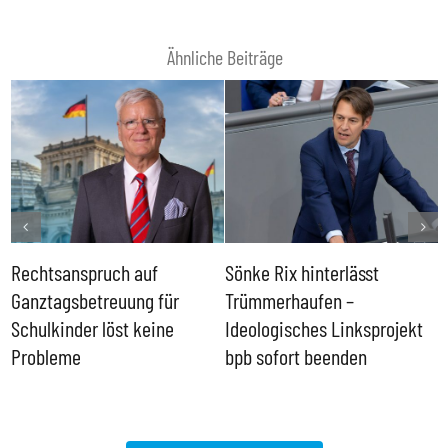
Ähnliche Beiträge
Rechtsanspruch auf
Sönke Rix hinterlässt
M
Ganztagsbetreuung für
Trümmerhaufen –
e
Schulkinder löst keine
Ideologisches Linksprojekt
Probleme
bpb sofort beenden