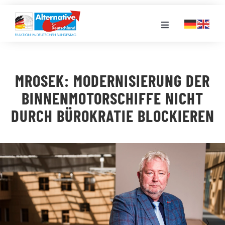
Zum
Inhalt
Toggle
springen
Navigation
FRAKTION
MROSEK: MODERNISIERUNG DER
LANDESGRUPPEN
BINNENMOTORSCHIFFE NICHT
DURCH BÜROKRATIE BLOCKIEREN
VERANSTALTUNGEN
PRESSE
STELLENPORTAL
MEDIATHEK