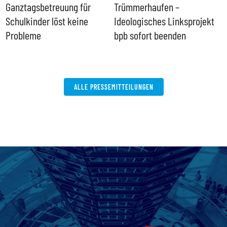
Ganztagsbetreuung für
Trümmerhaufen –
e
Schulkinder löst keine
Ideologisches Linksprojekt
Probleme
bpb sofort beenden
ALLE PRESSEMITTEILUNGEN