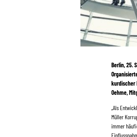
Berlin, 25.
Organisiert
kurdischer 
Oehme, Mit
„Als Entwick
Müller Korru
immer häufig
Einflussnahm