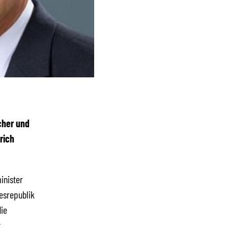
cher und
rich
inister
esrepublik
die
.