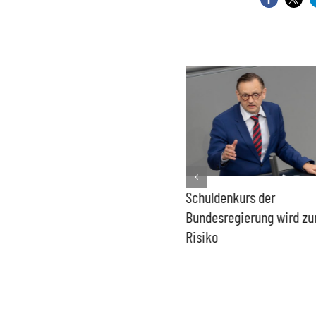
PFAS-freie Windräder lösen
Schuldenkurs der
die Probleme der Windkraft
Bundesregierung wird z
nicht
Risiko