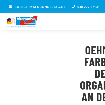
Zum
BUERGER@AFDBUNDESTAG.DE
030 227 57141
Inhalt
springen
OEH
FARB
D
ORGA
AN D