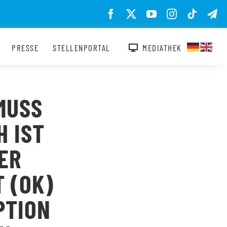
PRESSE
STELLENPORTAL
MEDIATHEK
MUSS
H IST
ER
 (OK)
PTION