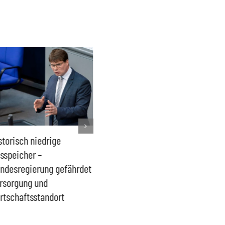
storisch niedrige
Französisches Mega-Defizit
Rechts
sspeicher –
gefährdet Stabilität der
Ganztag
ndesregierung gefährdet
Eurozone und Deutschlands
Schulki
rsorgung und
Proble
rtschaftsstandort