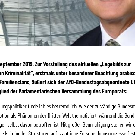
 September 2019. Zur Vorstellung des aktuellen „Lagebilds zur
en Kriminalität“, erstmals unter besonderer Beachtung arabis
Familienclans, äußert sich der AfD-Bundestagsabgeordnete Ul
glied der Parlamentarischen Versammlung des Europarats:
lungspolitiker finde ich es befremdlich, wie der zuständige Bundesm
ption als Phänomen der Dritten Welt thematisiert, während die Bund
er selbst davon betroffen ist. Mit großer Beunruhigung stellen wir 
e krimineller Strukturen auf staatliche Entscheidungsprozesse fest