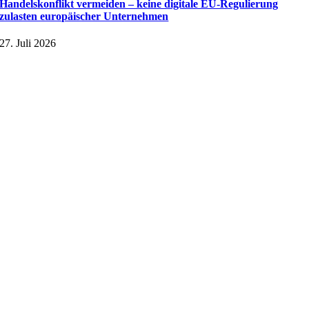
Handelskonflikt vermeiden – keine digitale EU-Regulierung
zulasten europäischer Unternehmen
27. Juli 2026