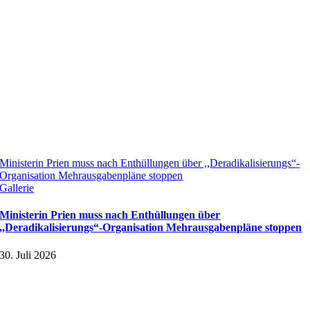
Ministerin Prien muss nach Enthüllungen über ,,Deradikalisierungs“-
Organisation Mehrausgabenpläne stoppen
Gallerie
Ministerin Prien muss nach Enthüllungen über
,,Deradikalisierungs“-Organisation Mehrausgabenpläne stoppen
30. Juli 2026