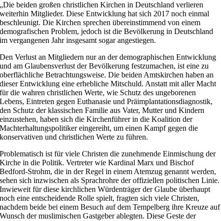
„Die beiden großen christlichen Kirchen in Deutschland verlieren
weiterhin Mitglieder. Diese Entwicklung hat sich 2017 noch einmal
beschleunigt. Die Kirchen sprechen übereinstimmend von einem
demografischen Problem, jedoch ist die Bevölkerung in Deutschland
im vergangenen Jahr insgesamt sogar angestiegen.
Den Verlust an Mitgliedern nur an der demographischen Entwicklung
und am Glaubensverlust der Bevölkerung festzumachen, ist eine zu
oberflächliche Betrachtungsweise. Die beiden Amtskirchen haben an
dieser Entwicklung eine erhebliche Mitschuld. Anstatt mit aller Macht
für die wahren christlichen Werte, wie Schutz des ungeborenen
Lebens, Eintreten gegen Euthanasie und Präimplantationsdiagnostik,
den Schutz der klassischen Familie aus Vater, Mutter und Kindern
einzustehen, haben sich die Kirchenführer in die Koalition der
Machterhaltungspolitiker eingereiht, um einen Kampf gegen die
konservativen und christlichen Werte zu führen.
Problematisch ist für viele Christen die zunehmende Einmischung der
Kirche in die Politik. Vertreter wie Kardinal Marx und Bischof
Bedford-Strohm, die in der Regel in einem Atemzug genannt werden,
sehen sich inzwischen als Sprachrohre der offiziellen politischen Linie.
Inwieweit für diese kirchlichen Würdenträger der Glaube überhaupt
noch eine entscheidende Rolle spielt, fragten sich viele Christen,
nachdem beide bei einem Besuch auf dem Tempelberg ihre Kreuze auf
Wunsch der muslimischen Gastgeber ablegten. Diese Geste der