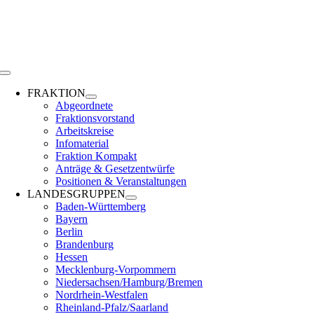
Zum
Inhalt
springen
Toggle
Navigation
FRAKTION
Abgeordnete
Fraktionsvorstand
Arbeitskreise
Infomaterial
Fraktion Kompakt
Anträge & Gesetzentwürfe
Positionen & Veranstaltungen
LANDESGRUPPEN
Baden-Württemberg
Bayern
Berlin
Brandenburg
Hessen
Mecklenburg-Vorpommern
Niedersachsen/Hamburg/Bremen
Nordrhein-Westfalen
Rheinland-Pfalz/Saarland