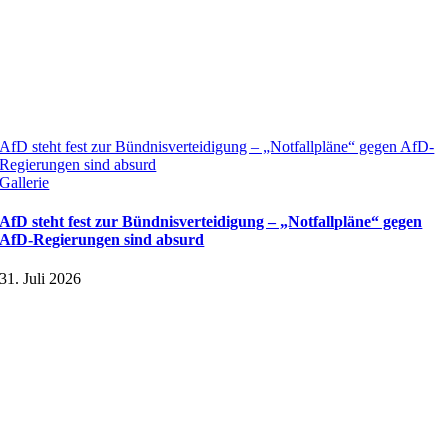
AfD steht fest zur Bündnisverteidigung – „Notfallpläne“ gegen AfD-
Regierungen sind absurd
Gallerie
AfD steht fest zur Bündnisverteidigung – „Notfallpläne“ gegen
AfD-Regierungen sind absurd
31. Juli 2026