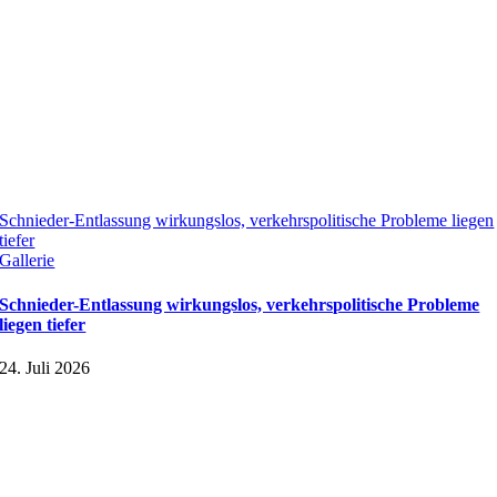
Schnieder-Entlassung wirkungslos, verkehrspolitische Probleme liegen
tiefer
Gallerie
Schnieder-Entlassung wirkungslos, verkehrspolitische Probleme
liegen tiefer
24. Juli 2026