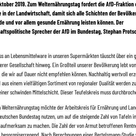
 Oktober 2019. Zum Welternährungstag fordert die AfD-Fraktion 
in der Landwirtschaft, damit sich alle Schichten der Bevölke
de und vor allem gesunde Ernährung leisten können. Der
aftspolitische Sprecher der AfD im Bundestag, Stephan Prots
ss an Lebensmittelware in unseren Supermärkten täuscht über ein 
rer Gesellschaft hinweg. Ein Großteil unserer Bevölkerung lebt von 
die wir auf Dauer nicht empfehlen können. Nachhaltig wertvoll er
 aus einem vielfältigen Sortiment von regionaler Qualität werden 
 einer schwinden Mittelschicht. Dieser Teufelskreis muss durchbroc
 Welternährungstag möchte der Arbeitskreis für Ernährung und Lan
eutschen Bundestag nutzen, um auf die steigende Zahl von Tafeln i
 aufmerksam zu machen. Die Zahl der von Armut betroffenen Rentn
t besorgniserregend. Nach Berechnungen einer Bertelsmann-Studie 