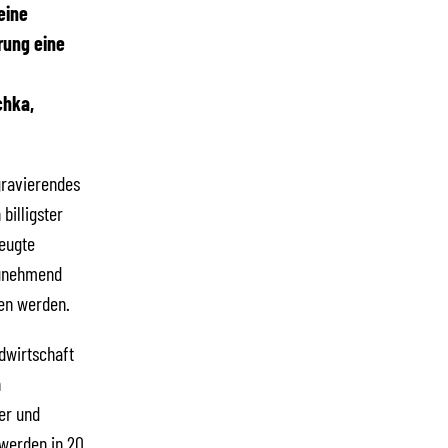
eine
rung eine
chka,
gravierendes
billigster
zeugte
zunehmend
hen werden.
dwirtschaft
n
er und
werden in 20