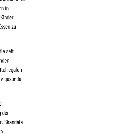
rn in
 Kinder
Essen zu
ie seit
enden
ttelregalen
iv gesunde
e
g der
r. Skandale
en