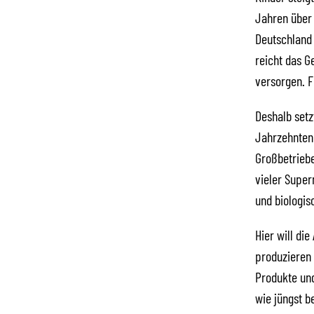
Jahren über 
Deutschland 
reicht das G
versorgen. F
Deshalb setzt
Jahrzehnten
Großbetriebe
vieler Super
und biologis
Hier will di
produzieren 
Produkte und
wie jüngst b