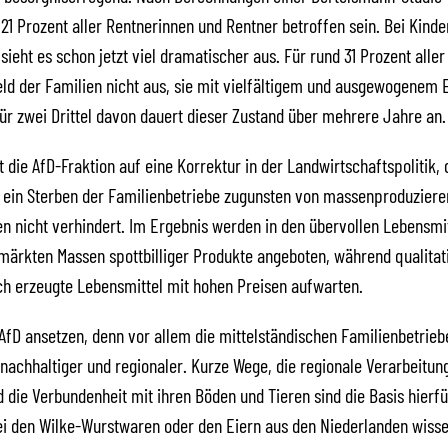
21 Prozent aller Rentnerinnen und Rentner betroffen sein. Bei Kinde
sieht es schon jetzt viel dramatischer aus. Für rund 31 Prozent aller
eld der Familien nicht aus, sie mit vielfältigem und ausgewogenem 
ür zwei Drittel davon dauert dieser Zustand über mehrere Jahre an.
 die AfD-Fraktion auf eine Korrektur in der Landwirtschaftspolitik, d
 ein Sterben der Familienbetriebe zugunsten von massenproduzier
n nicht verhindert. Im Ergebnis werden in den übervollen Lebensmi
märkten Massen spottbilliger Produkte angeboten, während qualitat
ch erzeugte Lebensmittel mit hohen Preisen aufwarten.
e AfD ansetzen, denn vor allem die mittelständischen Familienbetrieb
nachhaltiger und regionaler. Kurze Wege, die regionale Verarbeitun
 die Verbundenheit mit ihren Böden und Tieren sind die Basis hierfü
ei den Wilke-Wurstwaren oder den Eiern aus den Niederlanden wiss