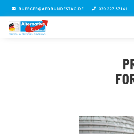
Zum
BUERGER@AFDBUNDESTAG.DE
030 227 57141
Inhalt
springen
P
FO