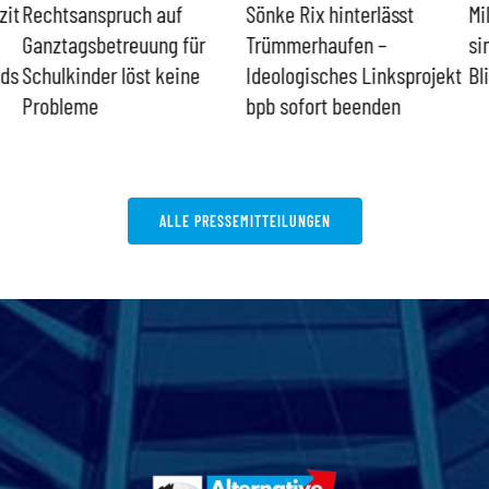
zit
Rechtsanspruch auf
Sönke Rix hinterlässt
Mi
Ganztagsbetreuung für
Trümmerhaufen –
si
nds
Schulkinder löst keine
Ideologisches Linksprojekt
Bl
Probleme
bpb sofort beenden
ALLE PRESSEMITTEILUNGEN