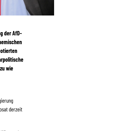
g der AfD-
chemischen
otierten
rpolitische
zu wie
gierung
osat derzeit