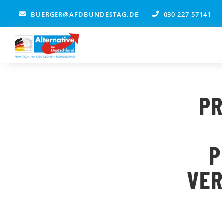
Zum
BUERGER@AFDBUNDESTAG.DE
030 227 57141
Inhalt
springen
PR
P
VER