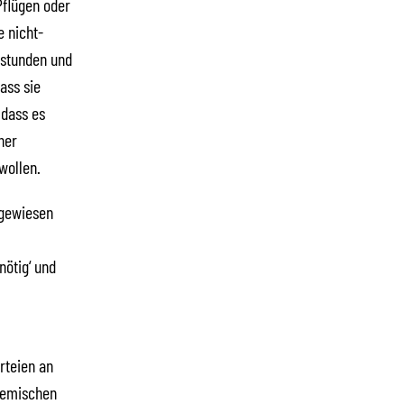
Pflügen oder
 nicht-
sstunden und
ass sie
 dass es
her
wollen.
ngewiesen
ötig‘ und
rteien an
chemischen