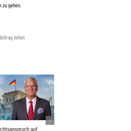
k zu gehen.
Beitrag teilen
chtsanspruch auf
Sönke Rix hinterlässt
Milliar