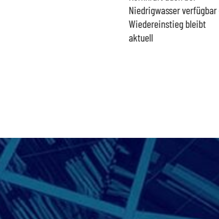
Umgang mit „Apollo News“
Niedrigwasser verfügbar 
zur Verschlusssache
Wiedereinstieg bleibt
aktuell