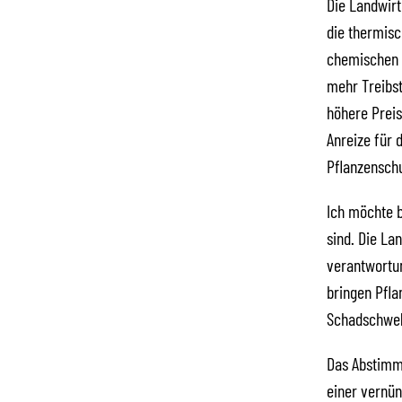
Die Landwirt
die thermis
chemischen V
mehr Treibst
höhere Preis
Anreize für 
Pflanzenschu
Ich möchte b
sind. Die La
verantwortun
bringen Pfla
Schadschwell
Das Abstimmu
einer vernün