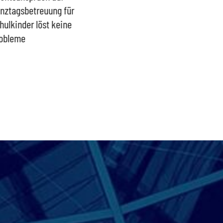
nztagsbetreuung für
Trümmerhaufen –
sind ei
hulkinder löst keine
Ideologisches Linksprojekt
Blindfl
obleme
bpb sofort beenden