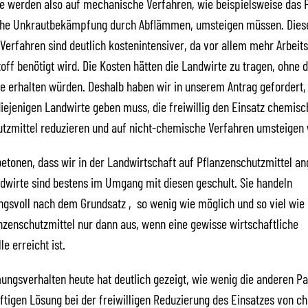
e werden also auf mechanische Verfahren, wie beispielsweise das 
che Unkrautbekämpfung durch Abflämmen, umsteigen müssen. Diese
erfahren sind deutlich kostenintensiver, da vor allem mehr Arbeit
off benötigt wird. Die Kosten hätten die Landwirte zu tragen, ohne d
e erhalten würden. Deshalb haben wir in unserem Antrag gefordert,
diejenigen Landwirte geben muss, die freiwillig den Einsatz chemisc
tzmittel reduzieren und auf nicht-chemische Verfahren umsteigen 
etonen, dass wir in der Landwirtschaft auf Pflanzenschutzmittel a
ndwirte sind bestens im Umgang mit diesen geschult. Sie handeln
gsvoll nach dem Grundsatz ‚so wenig wie möglich und so viel wie n
nzenschutzmittel nur dann aus, wenn eine gewisse wirtschaftliche
e erreicht ist.
ngsverhalten heute hat deutlich gezeigt, wie wenig die anderen Pa
ftigen Lösung bei der freiwilligen Reduzierung des Einsatzes von 