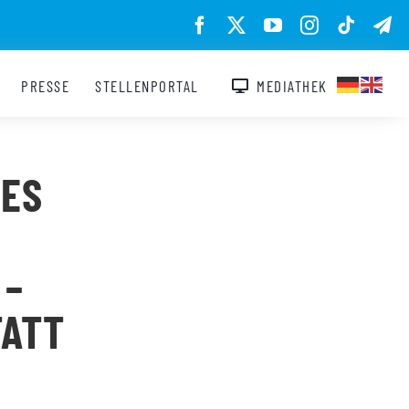
PRESSE
STELLENPORTAL
MEDIATHEK
DES
 –
TATT
!