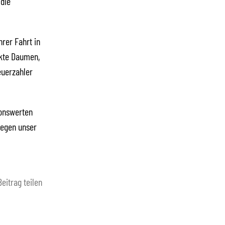
 die
rer Fahrt in
ckte Daumen,
euerzahler
ionswerten
gegen unser
Beitrag teilen