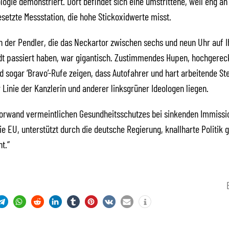
logie demonstriert. Dort befindet sich eine umstrittene, weil eng an
etzte Messstation, die hohe Stickoxidwerte misst.
 der Pendler, die das Neckartor zwischen sechs und neun Uhr auf Ih
adt passiert haben, war gigantisch. Zustimmendes Hupen, hochgere
 sogar ‘Bravo’-Rufe zeigen, dass Autofahrer und hart arbeitende St
r Linie der Kanzlerin und anderer linksgrüner Ideologen liegen.
orwand vermeintlichen Gesundheitsschutzes bei sinkenden Immiss
ie EU, unterstützt durch die deutsche Regierung, knallharte Politik 
t.“