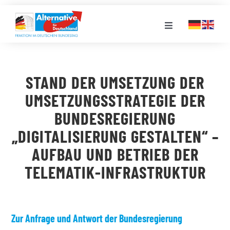
Zum
Inhalt
Toggle
springen
Navigation
FRAKTION
STAND DER UMSETZUNG DER
LANDESGRUPPEN
UMSETZUNGSSTRATEGIE DER
BUNDESREGIERUNG
VERANSTALTUNGEN
„DIGITALISIERUNG GESTALTEN“ –
AUFBAU UND BETRIEB DER
PRESSE
TELEMATIK-INFRASTRUKTUR
STELLENPORTAL
Zur Anfrage und Antwort der Bundesregierung
MEDIATHEK