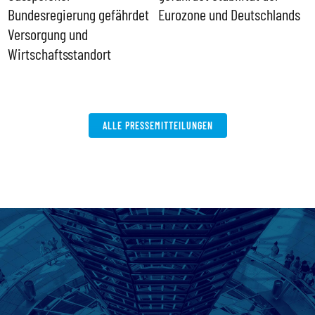
ll
Bundesregierung gefährdet
Eurozone und Deutschlands
S
Versorgung und
P
Wirtschaftsstandort
ALLE PRESSEMITTEILUNGEN