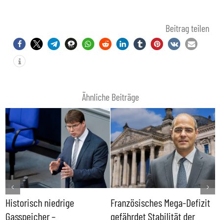
Beitrag teilen
Ähnliche Beiträge
Historisch niedrige
Französisches Mega-Defizit
R
Gasspeicher –
gefährdet Stabilität der
G