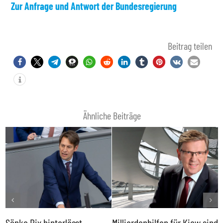
Zur Anfrage und Antwort der Bundesregierung
Beitrag teilen
Ähnliche Beiträge
Sönke Rix hinterlässt
Milliardenhilfen für Kiew sind
D