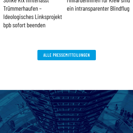
Trümmerhaufen –
ein intransparenter Blindflug
k
Ideologisches Linksprojekt
bpb sofort beenden
ALLE PRESSEMITTEILUNGEN