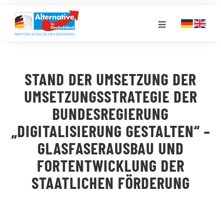
Zum
Inhalt
Toggle
springen
Navigation
FRAKTION
STAND DER UMSETZUNG DER
LANDESGRUPPEN
UMSETZUNGSSTRATEGIE DER
BUNDESREGIERUNG
VERANSTALTUNGEN
„DIGITALISIERUNG GESTALTEN“ –
GLASFASERAUSBAU UND
PRESSE
FORTENTWICKLUNG DER
STAATLICHEN FÖRDERUNG
STELLENPORTAL
MEDIATHEK