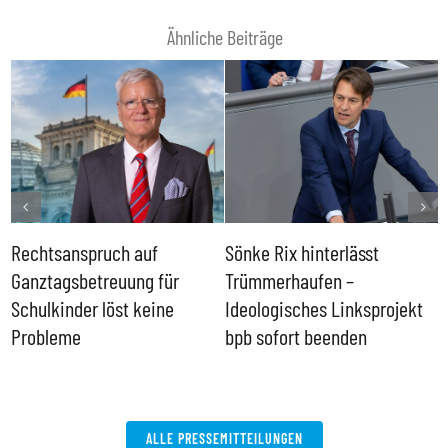
Ähnliche Beiträge
Rechtsanspruch auf
Sönke Rix hinterlässt
M
Ganztagsbetreuung für
Trümmerhaufen –
e
Schulkinder löst keine
Ideologisches Linksprojekt
Probleme
bpb sofort beenden
ALLE PRESSEMITTEILUNGEN