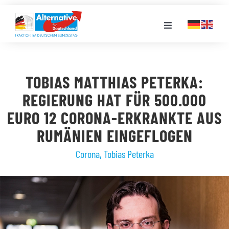
Zum
Inhalt
Toggle
springen
Navigation
FRAKTION
TOBIAS MATTHIAS PETERKA:
LANDESGRUPPEN
REGIERUNG HAT FÜR 500.000
EURO 12 CORONA-ERKRANKTE AUS
VERANSTALTUNGEN
RUMÄNIEN EINGEFLOGEN
Corona
,
Tobias Peterka
PRESSE
STELLENPORTAL
MEDIATHEK