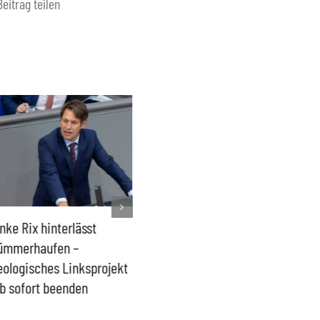
Beitrag teilen
nke Rix hinterlässt
Milliardenhilfen für Kiew
Der Üb
ümmerhaufen –
sind ein intransparenter
kommt d
eologisches Linksprojekt
Blindflug
b sofort beenden