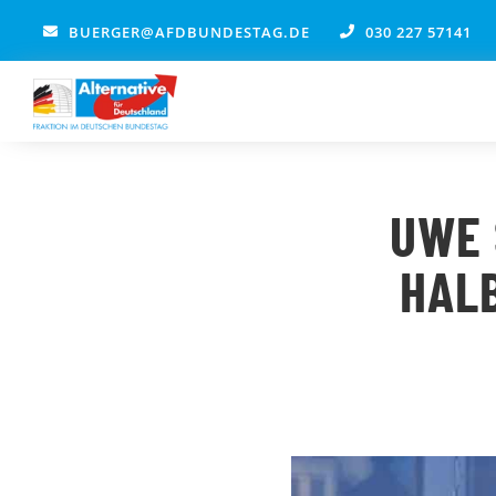
Zum
BUERGER@AFDBUNDESTAG.DE
030 227 57141
Inhalt
springen
UWE 
HALB