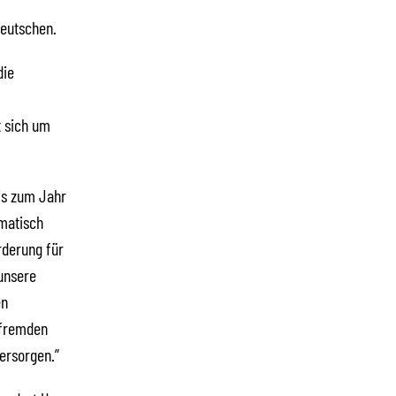
Deutschen.
die
t sich um
bis zum Jahr
amatisch
rderung für
 unsere
en
sfremden
ersorgen.”