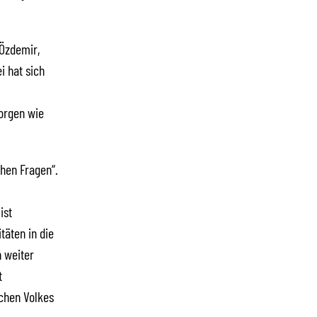
 Özdemir,
i hat sich
orgen wie
chen Fragen“.
ist
täten in die
 weiter
t
chen Volkes