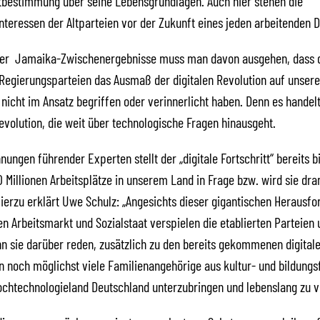
tbestimmung über seine Lebensgrundlagen. Auch hier stehen die
nteressen der Altparteien vor der Zukunft eines jeden arbeitenden 
der Jamaika-Zwischenergebnisse muss man davon ausgehen, dass 
Regierungsparteien das Ausmaß der digitalen Revolution auf unsere
 nicht im Ansatz begriffen oder verinnerlicht haben. Denn es handel
evolution, die weit über technologische Fragen hinausgeht.
ungen führender Experten stellt der „digitale Fortschritt“ bereits 
 Millionen Arbeitsplätze in unserem Land in Frage bzw. wird sie dr
ierzu erklärt Uwe Schulz: „Angesichts dieser gigantischen Herausfo
n Arbeitsmarkt und Sozialstaat verspielen die etablierten Parteien
n sie darüber reden, zusätzlich zu den bereits gekommenen digital
 noch möglichst viele Familienangehörige aus kultur- und bildung
ochtechnologieland Deutschland unterzubringen und lebenslang zu v