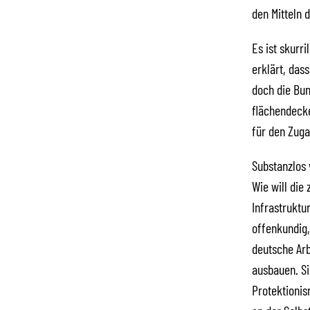
den Mitteln 
Es ist skurri
erklärt, das
doch die Bun
flächendecke
für den Zuga
Substanzlos 
Wie will die
Infrastruktu
offenkundig,
deutsche Arb
ausbauen. Si
Protektionis