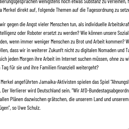
ierungsgesprächen wenigstens noch etwas Substanz zu verleihen, 
a Merkel direkt auf, folgende Themen auf die Tagesordnung zu setz
ir gegen die Angst vieler Menschen tun, als individuelle Arbeitskra
ntelligenz oder Roboter ersetzt zu werden? Wie können unsere Sozia
rden, wenn immer weniger Menschen zu Brot und Arbeit kommen? W
ellen, dass wir in weiterer Zukunft nicht zu digitalen Nomaden und 
sich jeden Morgen ihre Arbeit im Internet suchen müssen, ohne zu w
Tag für sie und ihre Familien finanziell weitergeht?
 Merkel angeführten Jamaika-Aktivisten spielen das Spiel “Ahnungs
. Der Verlierer wird Deutschland sein. “Wir AfD-Bundestagsabgeord
i allen Plänen dazwischen grätschen, die unserem Land und unserem
ügen”, so Uwe Schulz.