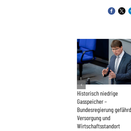
Kernkraft auch bei
Historisch niedrige
Niedrigwasser verfügbar –
Gasspeicher –
Wiedereinstieg bleibt
Bundesregierung gefähr
aktuell
Versorgung und
Wirtschaftsstandort