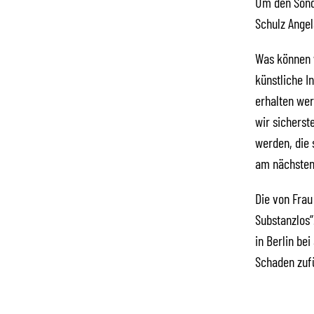
Um den Sond
Schulz Angel
Was können w
künstliche I
erhalten we
wir sicherst
werden, die 
am nächsten 
Die von Frau
Substanzlos”
in Berlin be
Schaden zuf