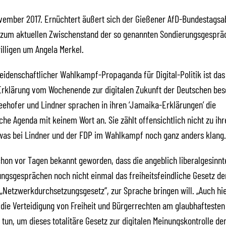
ovember 2017. Ernüchtert äußert sich der Gießener AfD-Bundestagsa
 zum aktuellen Zwischenstand der so genannten Sondierungsgesprä
lligen um Angela Merkel.
leidenschaftlicher Wahlkampf-Propaganda für Digital-Politik ist das
Erklärung vom Wochenende zur digitalen Zukunft der Deutschen be
Seehofer und Lindner sprachen in ihren ‘Jamaika-Erklärungen’ die
ische Agenda mit keinem Wort an. Sie zählt offensichtlich nicht zu ihr
 was bei Lindner und der FDP im Wahlkampf noch ganz anders klang.
hon vor Tagen bekannt geworden, dass die angeblich liberalgesinnt
ngsgesprächen noch nicht einmal das freiheitsfeindliche Gesetz de
„Netzwerkdurchsetzungsgesetz“, zur Sprache bringen will. „Auch hier
 die Verteidigung von Freiheit und Bürgerrechten am glaubhaftesten v
 tun, um dieses totalitäre Gesetz zur digitalen Meinungskontrolle de