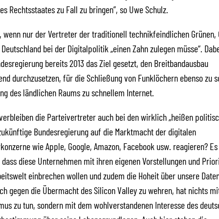
des Rechtsstaates zu Fall zu bringen”, so Uwe Schulz.
l, wenn nur der Vertreter der traditionell technikfeindlichen Grünen,
s Deutschland bei der Digitalpolitik „einen Zahn zulegen müsse“. Dabe
desregierung bereits 2013 das Ziel gesetzt, den Breitbandausbau
nd durchzusetzen, für die Schließung von Funklöchern ebenso zu s
ng des ländlichen Raums zu schnellem Internet.
verbleiben die Parteivertreter auch bei den wirklich „heißen politis
 zukünftige Bundesregierung auf die Marktmacht der digitalen
rkonzerne wie Apple, Google, Amazon, Facebook usw. reagieren? Es 
 dass diese Unternehmen mit ihren eigenen Vorstellungen und Priori
eitswelt einbrechen wollen und zudem die Hoheit über unsere Daten
ch gegen die Übermacht des Silicon Valley zu wehren, hat nichts mi
mus zu tun, sondern mit dem wohlverstandenen Interesse des deuts