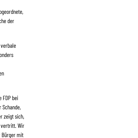
bgeordnete,
che der
 verbale
sonders
en
e FDP bei
r Schande,
 zeigt sich,
ertritt. Wir
r Bürger mit