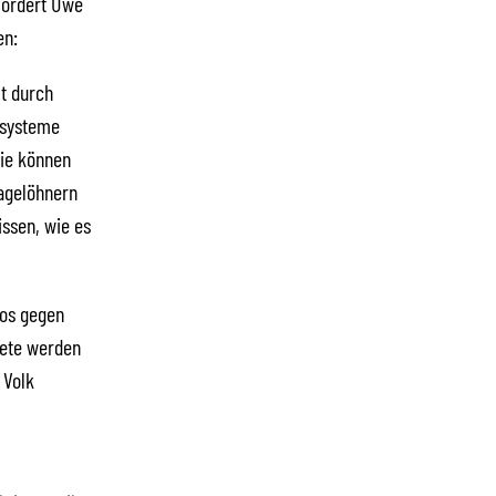
fordert Uwe
en:
ft durch
lsysteme
ie können
Tagelöhnern
issen, wie es
los gegen
nete werden
 Volk