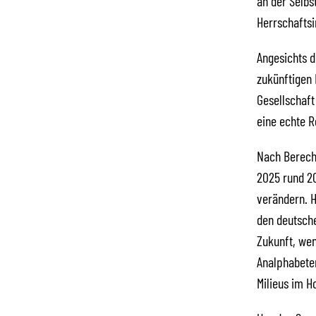
an der Selbs
Herrschaftsi
Angesichts 
zukünftigen 
Gesellschaft
eine echte R
Nach Berechn
2025 rund 20
verändern. H
den deutsche
Zukunft, wen
Analphabeten
Milieus im H