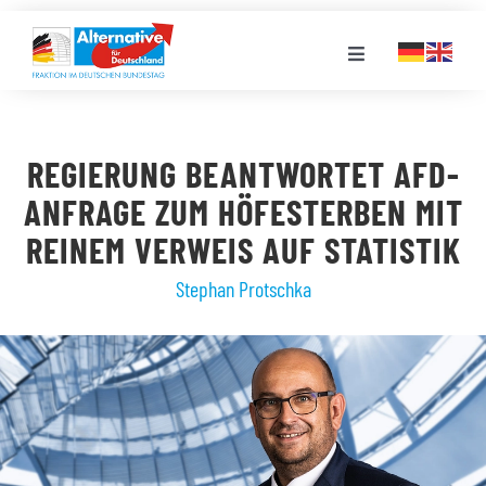
Zum
Inhalt
Toggle
springen
Navigation
FRAKTION
REGIERUNG BEANTWORTET AFD-
LANDESGRUPPEN
ANFRAGE ZUM HÖFESTERBEN MIT
REINEM VERWEIS AUF STATISTIK
VERANSTALTUNGEN
Stephan Protschka
PRESSE
STELLENPORTAL
MEDIATHEK