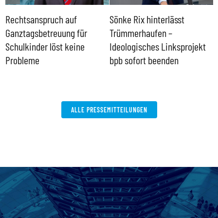
Rechtsanspruch auf
Sönke Rix hinterlässt
M
Ganztagsbetreuung für
Trümmerhaufen –
e
Schulkinder löst keine
Ideologisches Linksprojekt
Probleme
bpb sofort beenden
ALLE PRESSEMITTEILUNGEN