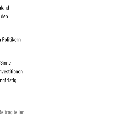
hland
 den
 Politikern
 Sinne
nvestitionen
ngfristig
Beitrag teilen