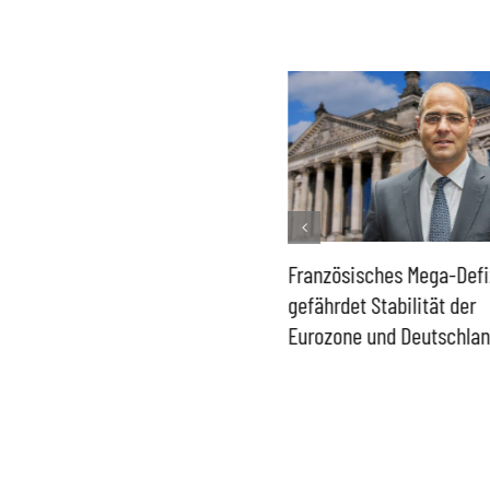
Historisch niedrige
Französisches Mega-Defi
Gasspeicher –
gefährdet Stabilität der
Bundesregierung gefährdet
Eurozone und Deutschla
Versorgung und
Wirtschaftsstandort