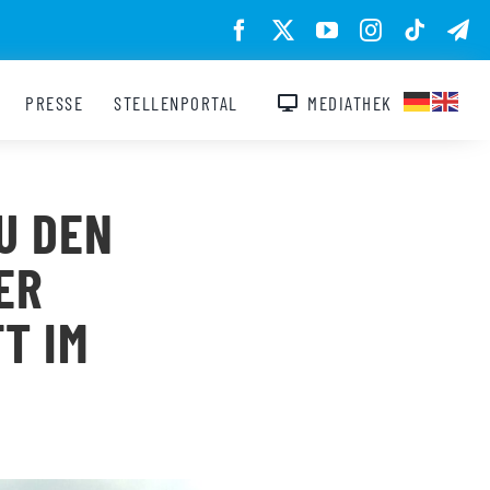
PRESSE
STELLENPORTAL
MEDIATHEK
U DEN
ER
T IM
S