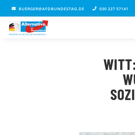
Zum
BUERGER@AFDBUNDESTAG.DE
030 227 57141
Inhalt
springen
WITT
W
SOZ