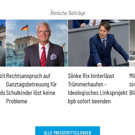
Ähnliche Beiträge
zit
Rechtsanspruch auf
Sönke Rix hinterlässt
Mi
Ganztagsbetreuung für
Trümmerhaufen –
si
nds
Schulkinder löst keine
Ideologisches Linksprojekt
Bl
Probleme
bpb sofort beenden
ALLE PRESSEMITTEILUNGEN