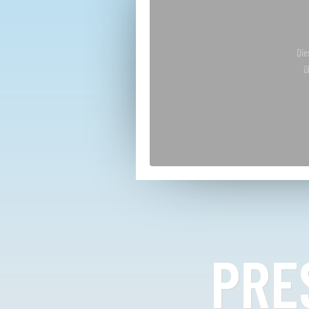
Die
ü
PRE