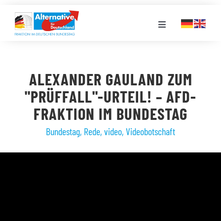
Zum
Inhalt
Toggle
springen
Navigation
FRAKTION
ALEXANDER GAULAND ZUM
LANDESGRUPPEN
"PRÜFFALL"-URTEIL! – AFD-
FRAKTION IM BUNDESTAG
VERANSTALTUNGEN
Bundestag
,
Rede
,
video
,
Videobotschaft
PRESSE
STELLENPORTAL
MEDIATHEK