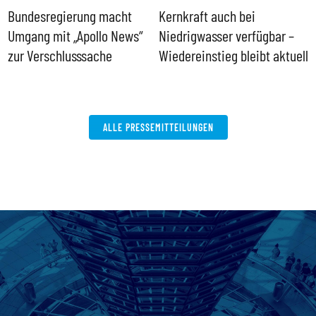
Bundesregierung macht
Kernkraft auch bei
H
Umgang mit „Apollo News“
Niedrigwasser verfügbar –
G
zur Verschlusssache
Wiedereinstieg bleibt aktuell
B
V
W
ALLE PRESSEMITTEILUNGEN