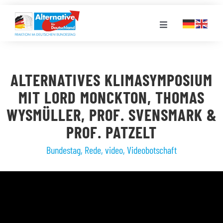
Zum
Inhalt
Toggle
springen
Navigation
FRAKTION
ALTERNATIVES KLIMASYMPOSIUM
LANDESGRUPPEN
MIT LORD MONCKTON, THOMAS
WYSMÜLLER, PROF. SVENSMARK &
VERANSTALTUNGEN
PROF. PATZELT
Bundestag
,
Rede
,
video
,
Videobotschaft
PRESSE
STELLENPORTAL
MEDIATHEK