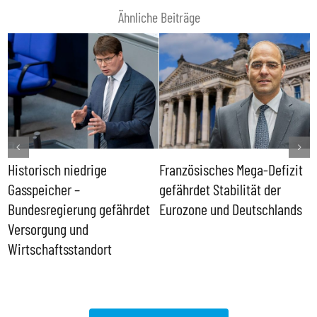
Ähnliche Beiträge
Historisch niedrige
Französisches Mega-Defizit
R
Gasspeicher –
gefährdet Stabilität der
G
ll
Bundesregierung gefährdet
Eurozone und Deutschlands
S
Versorgung und
P
Wirtschaftsstandort