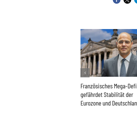
Historisch niedrige
Französisches Mega-Defi
Gasspeicher –
gefährdet Stabilität der
Bundesregierung gefährdet
Eurozone und Deutschla
Versorgung und
Wirtschaftsstandort