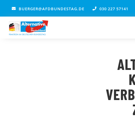
Zum
BUERGER@AFDBUNDESTAG.DE
030 227 57141
Inhalt
springen
AL
VERB