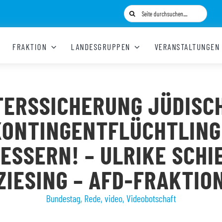
Suche
nach:
FRAKTION
LANDESGRUPPEN
VERANSTALTUNGEN
TERSSICHERUNG JÜDISC
KONTINGENTFLÜCHTLING
ESSERN! – ULRIKE SCHI
ZIESING – AFD-FRAKTIO
Bundestag
,
Rede
,
video
,
Videobotschaft