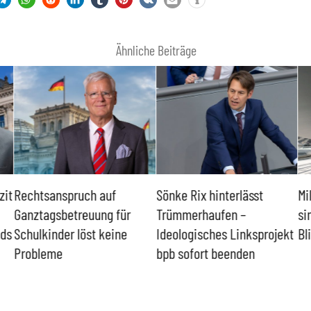
Ähnliche Beiträge
zit
Rechtsanspruch auf
Sönke Rix hinterlässt
Mi
Ganztagsbetreuung für
Trümmerhaufen –
si
nds
Schulkinder löst keine
Ideologisches Linksprojekt
Bl
Probleme
bpb sofort beenden