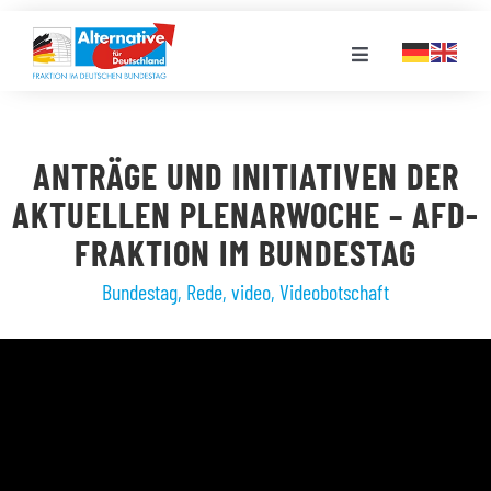
Zum
Inhalt
Toggle
springen
Navigation
FRAKTION
ANTRÄGE UND INITIATIVEN DER
LANDESGRUPPEN
AKTUELLEN PLENARWOCHE – AFD-
FRAKTION IM BUNDESTAG
VERANSTALTUNGEN
Bundestag
,
Rede
,
video
,
Videobotschaft
PRESSE
STELLENPORTAL
MEDIATHEK