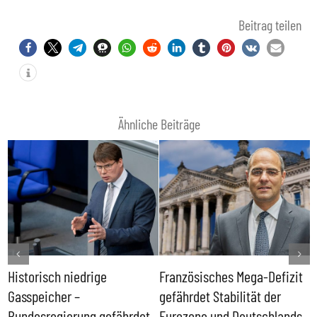
Beitrag teilen
Ähnliche Beiträge
Historisch niedrige
Französisches Mega-Defizit
R
Gasspeicher –
gefährdet Stabilität der
G
ll
Bundesregierung gefährdet
Eurozone und Deutschlands
S