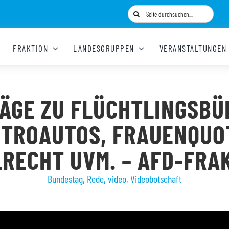
Suche
nach:
FRAKTION
LANDESGRUPPEN
VERANSTALTUNGEN
ÄGE ZU FLÜCHTLINGSBÜ
TROAUTOS, FRAUENQUO
RECHT UVM. – AFD-FRA
Bundestag
,
Rede
,
video
,
Videobotschaft