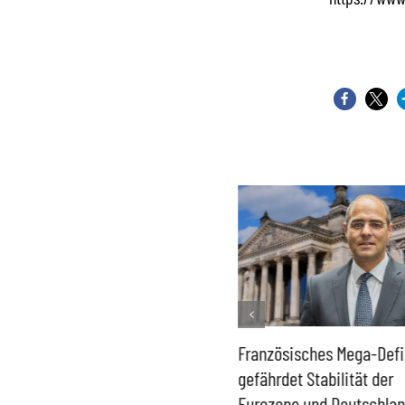
Historisch niedrige
Französisches Mega-Defi
Gasspeicher –
gefährdet Stabilität der
Bundesregierung gefährdet
Eurozone und Deutschla