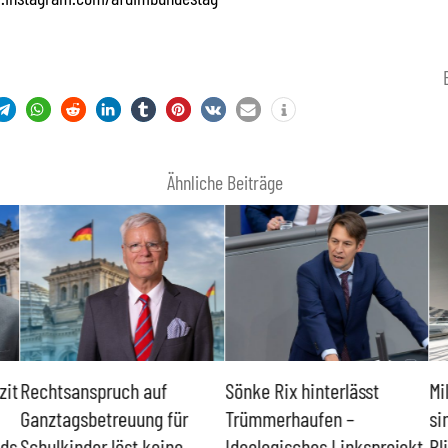
Ähnliche Beiträge
zit
Rechtsanspruch auf
Sönke Rix hinterlässt
Mi
Ganztagsbetreuung für
Trümmerhaufen –
si
nds
Schulkinder löst keine
Ideologisches Linksprojekt
Bl